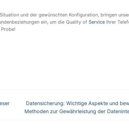
n Situation und der gewünschten Konfiguration, bringen unse
undenbeziehungen ein, um die Quality of
Service
Ihrer Telef
e Probe!
Nächster
eser
Datensicherung: Wichtige Aspekte und be
Beitrag:
Methoden zur Gewährleistung der Dateninte