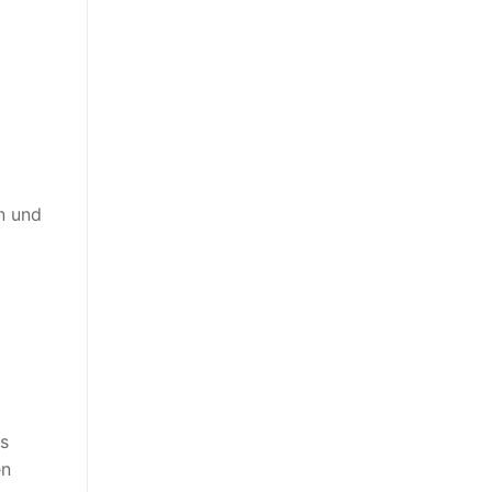
n und
ss
en