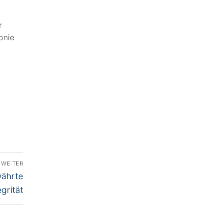
r
onie
WEITER
währte
grität