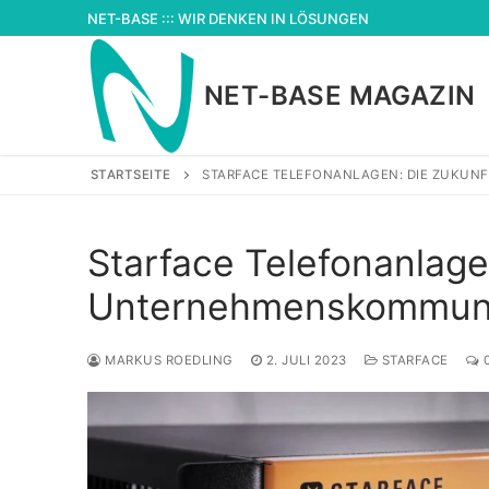
Zum
NET-BASE ::: WIR DENKEN IN LÖSUNGEN
Inhalt
springen
NET-BASE MAGAZIN
STARTSEITE
STARFACE TELEFONANLAGEN: DIE ZUKU
Starface Telefonanlage
Unternehmenskommuni
MARKUS ROEDLING
2. JULI 2023
STARFACE
0