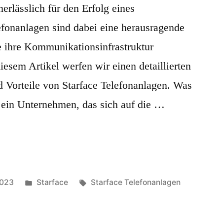
rlässlich für den Erfolg eines
fonanlagen sind dabei eine herausragende
e ihre Kommunikationsinfrastruktur
esem Artikel werfen wir einen detaillierten
d Vorteile von Starface Telefonanlagen. Was
 ein Unternehmen, das sich auf die …
Veröffentlicht
Schlagwörter:
2023
Starface
Starface Telefonanlagen
unter
rface