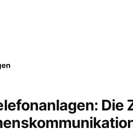
gen
elefonanlagen: Die 
menskommunikatio