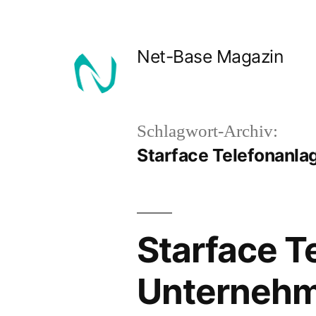
Zum
Inhalt
Net-Base Magazin
springen
Schlagwort-Archiv:
Starface Telefonanla
Starface T
Unterneh