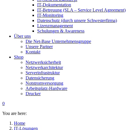
IT-Dokumentation
IT-Betreuung (SLA – Service Level Agreement)
IT-Monitoring
Datenschutz (durch unsere Schwesterfirma)
Lizenzmanagement
Schulungen & Awareness
Über uns
Die Net-Base Unternehmensgruppe
Unsere Partner
Kontakt
Shop
Netzwerksicherheit
Netzwerkarchitektur
Serverinfrastruktur
Datensicherung
Notstromversorgung
Arbeitsplatz-Hardware
Drucker
0
You are here:
Home
IT-Lösungen