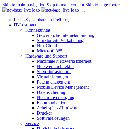
Skip to main navigation
Skip to main content
Skip to page footer
Ihr IT-Systemhaus in Freiburg
IT-Lösungen
Konnektivität
Gewerbliche Internetanbindung
Strukturierte Verkabelung
NextCloud
Microsoft 365
Hardware und Support
Maximale Netzwerksicherheit
Netzwerkarchitektur
Serverinfrastruktur
Virtualisierungen
Patchmanagement
Mobile Device Management
Datensicherung
Notstromversorgung
Kommunikation
Arbeitsplatz-Hardware
Drucker
Softwarelösungen
Service
IT-Sicherheitskonzept